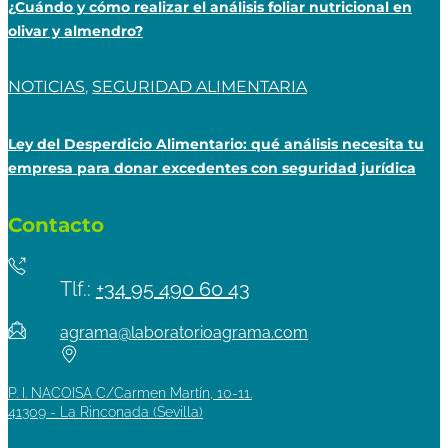
¿Cuándo y cómo realizar el análisis foliar nutricional en
olivar y almendro?
NOTICIAS
,
SEGURIDAD ALIMENTARIA
Ley del Desperdicio Alimentario: qué análisis necesita tu
empresa para donar excedentes con seguridad jurídica
Contacto
Tlf.:
+34 95 490 60 43
agrama@laboratorioagrama.com
P. I. NACOISA C/Carmen Martín, 10-11.
41309 - La Rinconada (Sevilla)