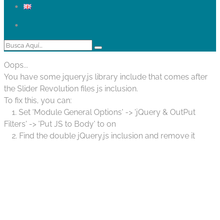
Oops...
You have some jquery.js library include that comes after
the Slider Revolution files js inclusion.
To fix this, you can:
1. Set 'Module General Options' -> 'jQuery & OutPut
Filters' -> 'Put JS to Body' to on
2. Find the double jQuery.js inclusion and remove it