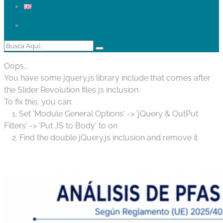
Oops...
You have some jquery.js library include that comes after
the Slider Revolution files js inclusion.
To fix this, you can:
1. Set 'Module General Options' -> 'jQuery & OutPut
Filters' -> 'Put JS to Body' to on
2. Find the double jQuery.js inclusion and remove it