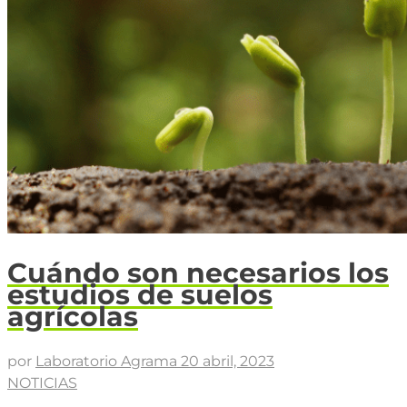
Cuándo son necesarios los
estudios de suelos
agrícolas
por
Laboratorio Agrama
20 abril, 2023
NOTICIAS