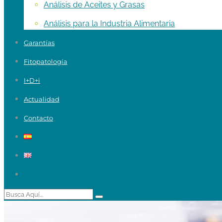
Análisis de Aceites y Grasas
Análisis para la Industria Alimentaria
Garantías
Fitopatología
I+D+i
Actualidad
Contacto