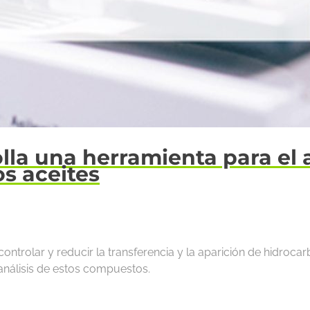
la una herramienta para el 
s aceites
ntrolar y reducir la transferencia y la aparición de hidroca
análisis de estos compuestos.