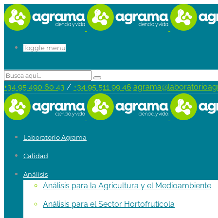
Toggle menu
+34 95 490 60 43
/
+34 95 511 99 46
agrama@laboratorioa
Laboratorio Agrama
Calidad
Análisis
Análisis para la Agricultura y el Medioambiente
Análisis para el Sector Hortofrutícola